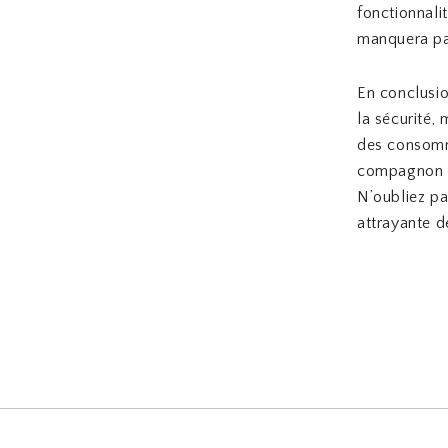
fonctionnali
manquera pas
En conclusio
la sécurité,
des consomma
compagnon id
N’oubliez p
attrayante de