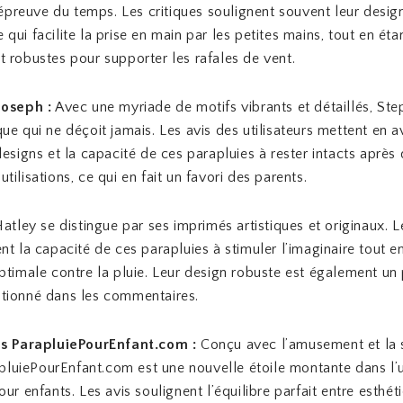
l’épreuve du temps. Les critiques soulignent souvent leur desig
qui facilite la prise en main par les petites mains, tout en éta
 robustes pour supporter les rafales de vent.
Joseph :
Avec une myriade de motifs vibrants et détaillés, St
ue qui ne déçoit jamais. Les avis des utilisateurs mettent en a
designs et la capacité de ces parapluies à rester intacts après
ilisations, ce qui en fait un favori des parents.
atley se distingue par ses imprimés artistiques et originaux. L
nt la capacité de ces parapluies à stimuler l’imaginaire tout e
ptimale contre la pluie. Leur design robuste est également un 
tionné dans les commentaires.
es ParapluiePourEnfant.com :
Conçu avec l’amusement et la s
rapluiePourEnfant.com est une nouvelle étoile montante dans l’
ur enfants. Les avis soulignent l’équilibre parfait entre esthét