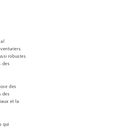
ial
venturiers.
ussi robustes
s des
pose des
s des
iaux et la
s qui