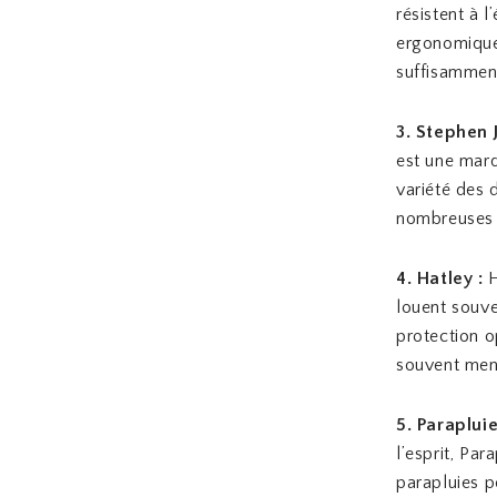
résistent à 
ergonomique 
suffisamment
3. Stephen 
est une marq
variété des 
nombreuses ut
4. Hatley :
H
louent souve
protection o
souvent men
5. Paraplui
l’esprit, Pa
parapluies po