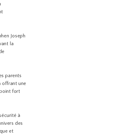
n
nt
ephen Joseph
vant la
 de
es parents
n offrant une
point fort
écurité à
univers des
ique et