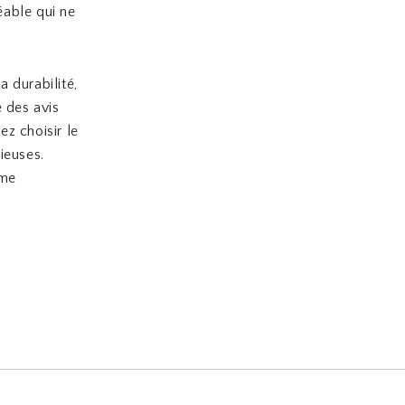
éable qui ne
a durabilité,
e des avis
z choisir le
ieuses.
mme