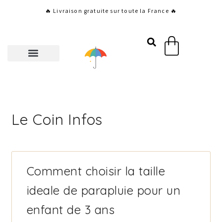
Aller
🔥 Livraison gratuite sur toute la France 🔥
au
contenu
Panier
Le Coin Infos
Page
Page
Page
Page
Page
Comment choisir la taille
ideale de parapluie pour un
enfant de 3 ans