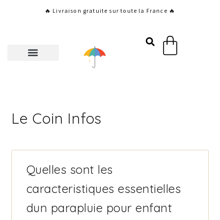
Aller
🔥 Livraison gratuite sur toute la France 🔥
au
contenu
Panier
Le Coin Infos
Page
Page
Page
Page
Page
Quelles sont les
caracteristiques essentielles
dun parapluie pour enfant