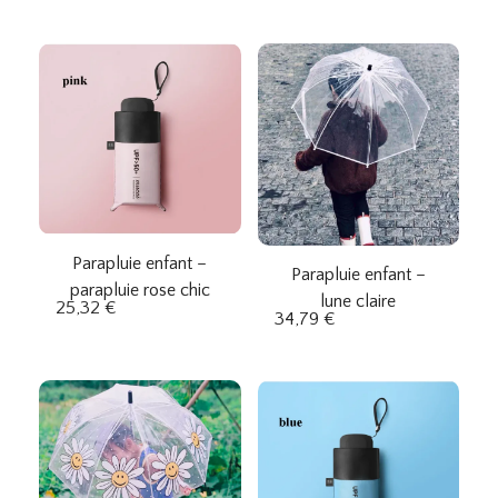
Parapluie enfant –
Parapluie enfant –
parapluie rose chic
lune claire
25,32
€
34,79
€