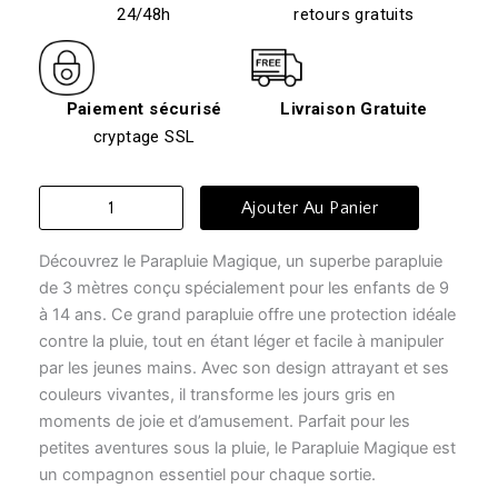
24/48h
retours gratuits
Paiement sécurisé
Livraison Gratuite
cryptage SSL
quantité
Ajouter Au Panier
de
Parapluie
Découvrez le Parapluie Magique, un superbe parapluie
enfant
-
de 3 mètres conçu spécialement pour les enfants de 9
parapluie
à 14 ans. Ce grand parapluie offre une protection idéale
magique
contre la pluie, tout en étant léger et facile à manipuler
par les jeunes mains. Avec son design attrayant et ses
couleurs vivantes, il transforme les jours gris en
moments de joie et d’amusement. Parfait pour les
petites aventures sous la pluie, le Parapluie Magique est
un compagnon essentiel pour chaque sortie.