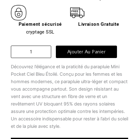
Paiement sécurisé
Livraison Gratuite
cryptage SSL
quantité
Ajouter Au Panier
de
Parapluie
Découvrez l’élégance et la praticité du parapluie Mini
enfant
-
Pocket Ciel Bleu Étoilé. Conçu pour les femmes et les
ciel
hommes modernes, ce parapluie ultra-léger et compact
bleu
vous accompagne partout. Son design résistant au
étoilé
vent avec une structure en fibre de verre et un
revêtement UV bloquant 95% des rayons solaires
assure une protection optimale contre les intempéries.
Un accessoire indispensable pour rester à l’abri du soleil
et de la pluie avec style.