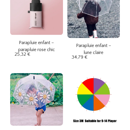
Parapluie enfant –
Parapluie enfant –
parapluie rose chic
lune claire
25,32
€
34,79
€